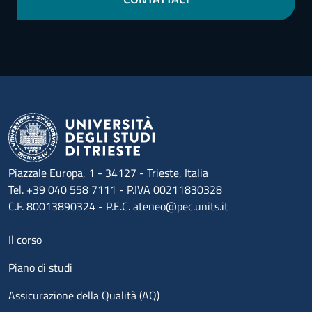
Piazzale Europa, 1 - 34127 - Trieste, Italia
Tel. +39 040 558 7111 - P.IVA 00211830328
C.F. 80013890324 - P.E.C. ateneo@pec.units.it
Menu footer 1
Il corso
Piano di studi
Assicurazione della Qualità (AQ)