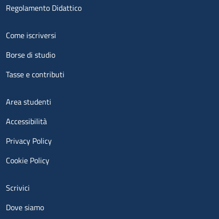
Regolamento Didattico
Menu footer 2
Come iscriversi
Borse di studio
Tasse e contributi
Menu footer 3
Area studenti
Accessibilità
Privacy Policy
Cookie Policy
Menu contatti
Scrivici
Dove siamo