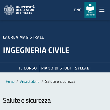
Salta al contenuto principale
Passa al footer
ENG
Area
studenti
LAUREA MAGISTRALE
INGEGNERIA CIVILE
IL CORSO
PIANO DI STUDI
SYLLABI
Contenuto principale
Breadcrumb
Salute e sicurezza
Home
Area studenti
Salute e sicurezza