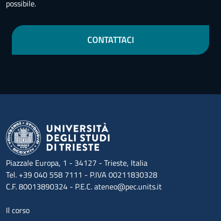
possibile.
CONTATTACI
Piazzale Europa, 1 - 34127 - Trieste, Italia
Tel. +39 040 558 7111 - P.IVA 00211830328
C.F. 80013890324 - P.E.C. ateneo@pec.units.it
Menu footer 1
Il corso