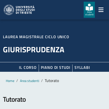
Salta al contenuto principale
Passa al footer
Area
studenti
LAUREA MAGISTRALE CICLO UNICO
GIURISPRUDENZA
IL CORSO
PIANO DI STUDI
SYLLABI
Contenuto principale
Breadcrumb
Tutorato
Home
Area studenti
Tutorato