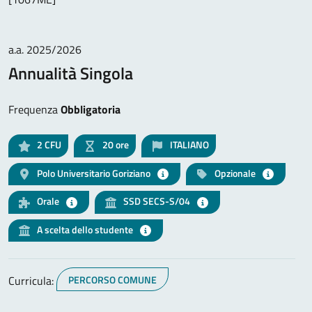
a.a. 2025/2026
Annualità Singola
Frequenza
Obbligatoria
2
CFU
20 ore
ITALIANO
Polo Universitario Goriziano
Opzionale
Orale
SSD SECS-S/04
A scelta dello studente
Curricula:
PERCORSO COMUNE