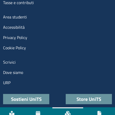
Tasse e contributi
Menu footer 3
Area studenti
Accessibilità
Privacy Policy
Cookie Policy
Menu contatti
Scrivici
Dove siamo
URP
Quick links
Sostieni UniTS
Store UniTS