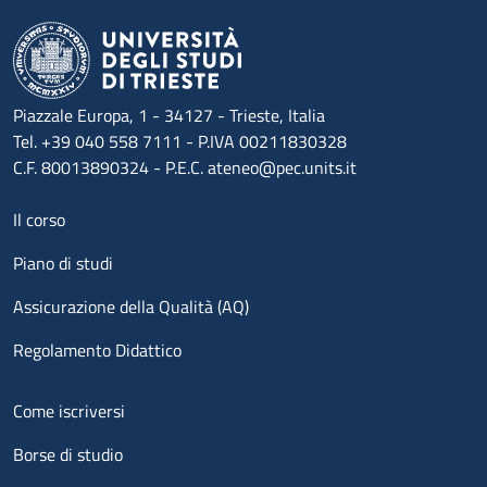
Piazzale Europa, 1 - 34127 - Trieste, Italia
Tel. +39 040 558 7111 - P.IVA 00211830328
C.F. 80013890324 - P.E.C. ateneo@pec.units.it
Menu footer 1
Il corso
Piano di studi
Assicurazione della Qualità (AQ)
Regolamento Didattico
Menu footer 2
Come iscriversi
Borse di studio