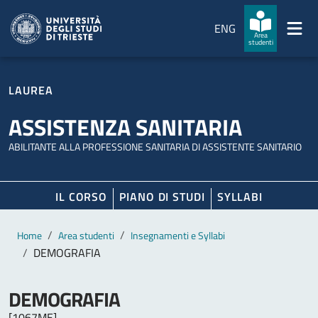
Salta al contenuto principale
Passa al footer
ENG
Area
studenti
LAUREA
ASSISTENZA SANITARIA
ABILITANTE ALLA PROFESSIONE SANITARIA DI ASSISTENTE SANITARIO
IL CORSO
PIANO DI STUDI
SYLLABI
Contenuto principale
Breadcrumb
Home
Area studenti
Insegnamenti e Syllabi
DEMOGRAFIA
DEMOGRAFIA
[1067ME]