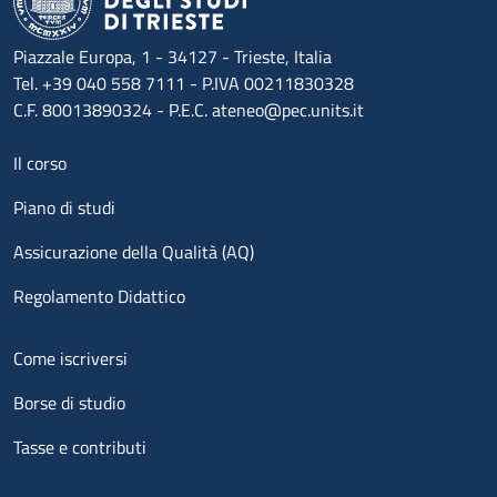
Piazzale Europa, 1 - 34127 - Trieste, Italia
Tel. +39 040 558 7111 - P.IVA 00211830328
C.F. 80013890324 - P.E.C. ateneo@pec.units.it
Menu footer 1
Il corso
Piano di studi
Assicurazione della Qualità (AQ)
Regolamento Didattico
Menu footer 2
Come iscriversi
Borse di studio
Tasse e contributi