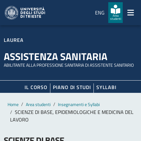
Salta al contenuto principale
Passa al footer
ENG
Area
studenti
LAUREA
ASSISTENZA SANITARIA
ABILITANTE ALLA PROFESSIONE SANITARIA DI ASSISTENTE SANITARIO
IL CORSO
PIANO DI STUDI
SYLLABI
Contenuto principale
Breadcrumb
Home
Area studenti
Insegnamenti e Syllabi
SCIENZE DI BASE, EPIDEMIOLOGICHE E MEDICINA DEL
LAVORO
SCIENZE DI BASE,