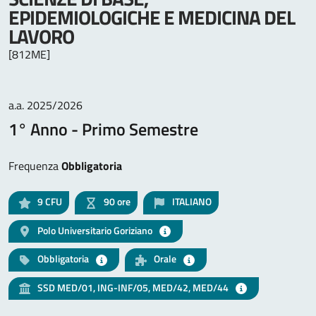
EPIDEMIOLOGICHE E MEDICINA DEL
LAVORO
[812ME]
a.a. 2025/2026
1° Anno - Primo Semestre
Frequenza
Obbligatoria
9
CFU
90 ore
ITALIANO
Polo Universitario Goriziano
Obbligatoria
Orale
SSD MED/01, ING-INF/05, MED/42, MED/44