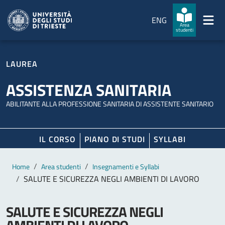
Salta al contenuto principale
Passa al footer
ENG
Area
studenti
LAUREA
ASSISTENZA SANITARIA
ABILITANTE ALLA PROFESSIONE SANITARIA DI ASSISTENTE SANITARIO
IL CORSO
PIANO DI STUDI
SYLLABI
Contenuto principale
Breadcrumb
Home
Area studenti
Insegnamenti e Syllabi
SALUTE E SICUREZZA NEGLI AMBIENTI DI LAVORO
SALUTE E SICUREZZA NEGLI