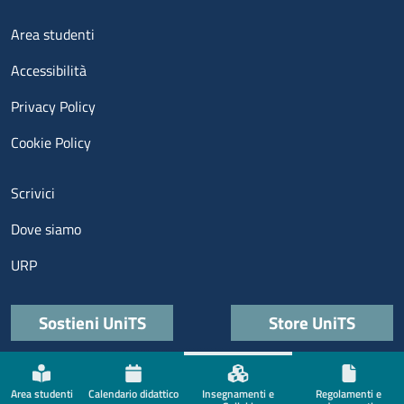
Menu footer 3
Area studenti
Accessibilità
Privacy Policy
Cookie Policy
Menu contatti
Scrivici
Dove siamo
URP
Quick links
Sostieni UniTS
Store UniTS
Menù social
Area studenti
Calendario didattico
Insegnamenti e
Regolamenti e