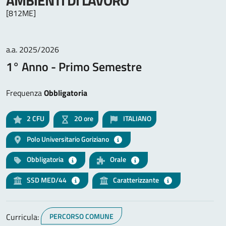
AMBIENTI DI LAVORO
[812ME]
a.a. 2025/2026
1° Anno - Primo Semestre
Frequenza
Obbligatoria
2
CFU
20 ore
ITALIANO
Polo Universitario Goriziano
Obbligatoria
Orale
SSD MED/44
Caratterizzante
Curricula:
PERCORSO COMUNE