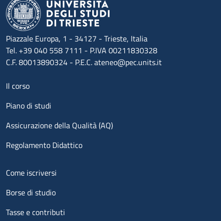
Piazzale Europa, 1 - 34127 - Trieste, Italia
Tel. +39 040 558 7111 - P.IVA 00211830328
C.F. 80013890324 - P.E.C. ateneo@pec.units.it
Menu footer 1
Il corso
Piano di studi
Assicurazione della Qualità (AQ)
Regolamento Didattico
Menu footer 2
Come iscriversi
Borse di studio
Tasse e contributi