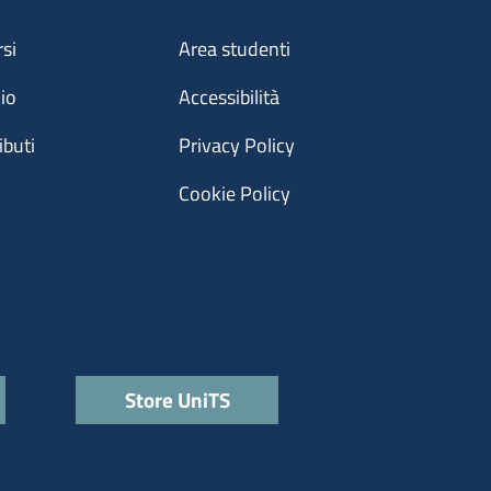
Menu footer 3
rsi
Area studenti
dio
Accessibilità
ibuti
Privacy Policy
Cookie Policy
Store UniTS