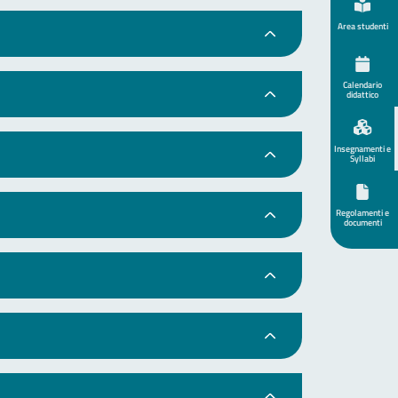
Area studenti
Calendario
didattico
Insegnamenti e
Syllabi
Regolamenti e
documenti