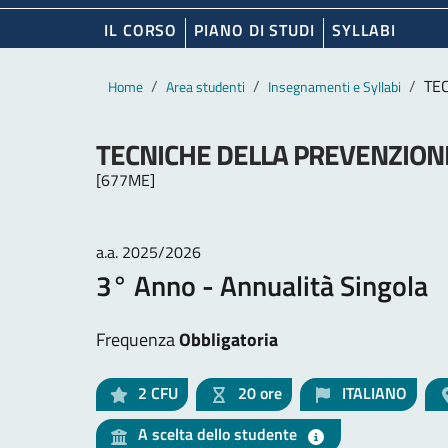
IL CORSO
PIANO DI STUDI
SYLLABI
Contenuto principale
Breadcrumb
TE
Home
Area studenti
Insegnamenti e Syllabi
TECNICHE DELLA PREVENZION
[677ME]
a.a. 2025/2026
3° Anno - Annualità Singola
Frequenza
Obbligatoria
2
CFU
20 ore
ITALIANO
A scelta dello studente