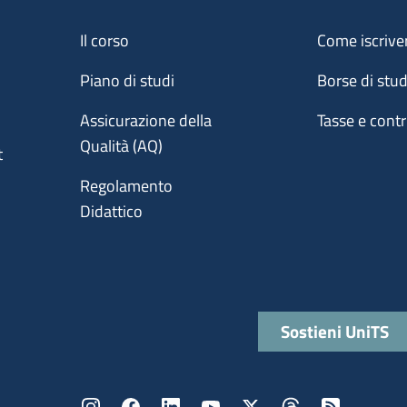
Menu footer 1
Menu footer 2
Il corso
Come iscrive
Piano di studi
Borse di stu
Assicurazione della
Tasse e contr
Qualità (AQ)
t
Regolamento
Didattico
Quick links
Sostieni UniTS