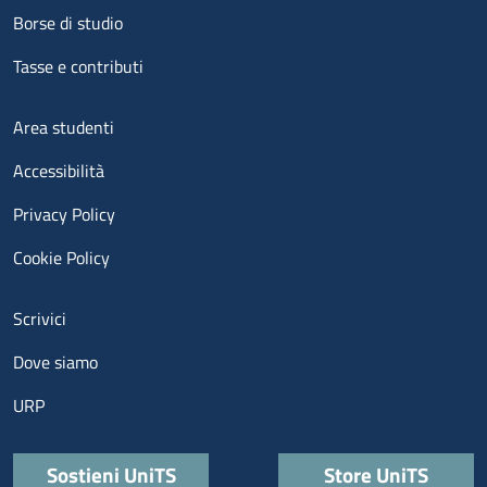
Borse di studio
Tasse e contributi
Menu footer 3
Area studenti
Accessibilità
Privacy Policy
Cookie Policy
Menu contatti
Scrivici
Dove siamo
URP
Quick links
Sostieni UniTS
Store UniTS