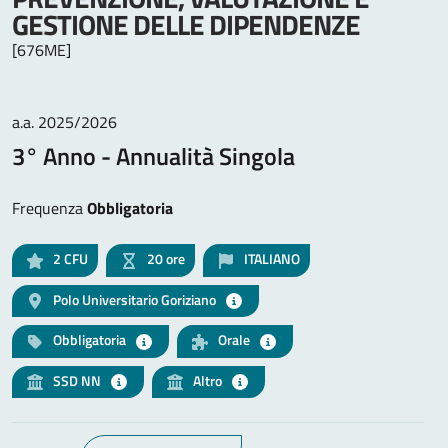
GESTIONE DELLE DIPENDENZE
[676ME]
a.a. 2025/2026
3° Anno - Annualità Singola
Frequenza
Obbligatoria
2
CFU
20 ore
ITALIANO
Polo Universitario Goriziano
Obbligatoria
Orale
SSD NN
Altro