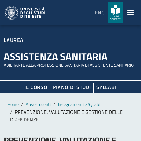
Salta al contenuto principale
Passa al footer
ENG
Area
studenti
LAUREA
ASSISTENZA SANITARIA
ABILITANTE ALLA PROFESSIONE SANITARIA DI ASSISTENTE SANITARIO
IL CORSO
PIANO DI STUDI
SYLLABI
Contenuto principale
Breadcrumb
Home
Area studenti
Insegnamenti e Syllabi
PREVENZIONE, VALUTAZIONE E GESTIONE DELLE
DIPENDENZE
PREVENZIONE, VALUTAZIONE E