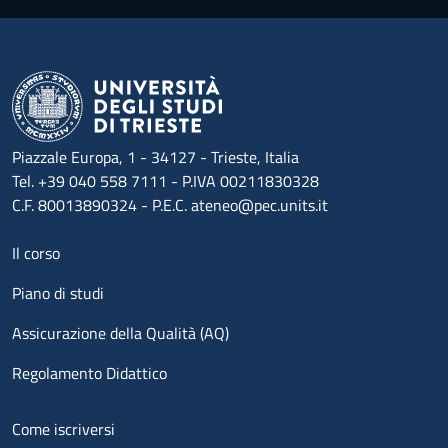
Piazzale Europa, 1 - 34127 - Trieste, Italia
Tel. +39 040 558 7111 - P.IVA 00211830328
C.F. 80013890324 - P.E.C. ateneo@pec.units.it
Menu footer 1
Il corso
Piano di studi
Assicurazione della Qualità (AQ)
Regolamento Didattico
Menu footer 2
Come iscriversi