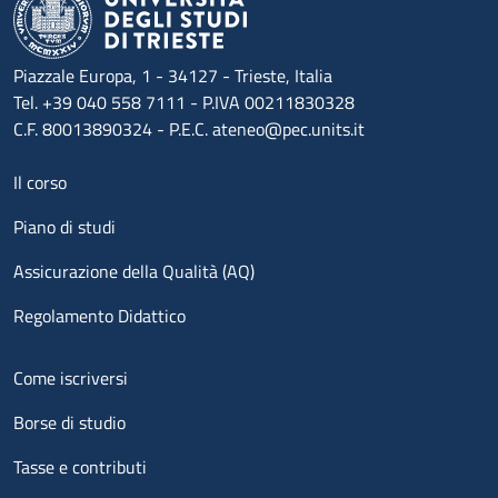
Piazzale Europa, 1 - 34127 - Trieste, Italia
Tel. +39 040 558 7111 - P.IVA 00211830328
C.F. 80013890324 - P.E.C. ateneo@pec.units.it
Menu footer 1
Il corso
Piano di studi
Assicurazione della Qualità (AQ)
Regolamento Didattico
Menu footer 2
Come iscriversi
Borse di studio
Tasse e contributi