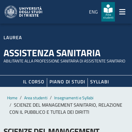
Salta al contenuto principale
Passa al footer
ENG
Area
studenti
LAUREA
ASSISTENZA SANITARIA
ABILITANTE ALLA PROFESSIONE SANITARIA DI ASSISTENTE SANITARIO
IL CORSO
PIANO DI STUDI
SYLLABI
Contenuto principale
Breadcrumb
Home
Area studenti
Insegnamenti e Syllabi
SCIENZE DEL MANAGEMENT SANITARIO, RELAZIONE
CON IL PUBBLICO E TUTELA DEI DIRITTI
SCIENZE DEL MANAGEMENT