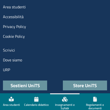
Menu footer 3
Area studenti
Accessibilità
Privacy Policy
Cookie Policy
Menu contatti
Scrivici
Dove siamo
URP
Quick links
Sostieni UniTS
Store UniTS
Menù social
Area studenti
Calendario didattico
Insegnamenti e
Regolamenti e
Syllabi
documenti