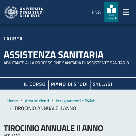
Salta al contenuto principale
Passa al footer
ENG
Area
studenti
LAUREA
ASSISTENZA SANITARIA
ABILITANTE ALLA PROFESSIONE SANITARIA DI ASSISTENTE SANITARIO
IL CORSO
PIANO DI STUDI
SYLLABI
Contenuto principale
Breadcrumb
Home
Area studenti
Insegnamenti e Syllabi
TIROCINIO ANNUALE II ANNO
TIROCINIO ANNUALE II ANNO
[681ME]