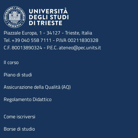
Piazzale Europa, 1 - 34127 - Trieste, Italia
Tel. +39 040 558 7111 - P.IVA 00211830328
C.F. 80013890324 - P.E.C. ateneo@pec.units.it
Menu footer 1
Il corso
Piano di studi
Assicurazione della Qualità (AQ)
Regolamento Didattico
Menu footer 2
Come iscriversi
Borse di studio