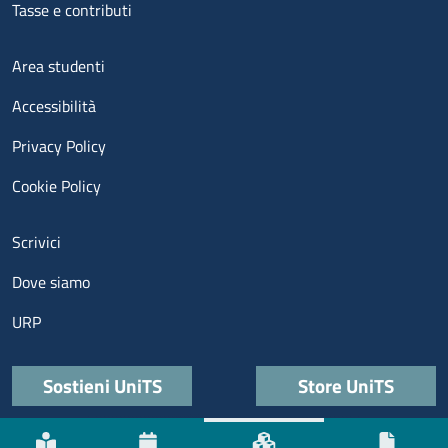
Tasse e contributi
Menu footer 3
Area studenti
Accessibilità
Privacy Policy
Cookie Policy
Menu contatti
Scrivici
Dove siamo
URP
Quick links
Sostieni UniTS
Store UniTS