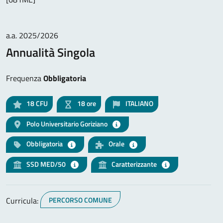
a.a. 2025/2026
Annualità Singola
Frequenza
Obbligatoria
18
CFU
18 ore
ITALIANO
Polo Universitario Goriziano
Obbligatoria
Orale
SSD MED/50
Caratterizzante
Curricula:
PERCORSO COMUNE