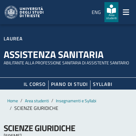
Salta al contenuto principale
Passa al footer
ENG
Area
studenti
LAUREA
ASSISTENZA SANITARIA
ABILITANTE ALLA PROFESSIONE SANITARIA DI ASSISTENTE SANITARIO
IL CORSO
PIANO DI STUDI
SYLLABI
Contenuto principale
Breadcrumb
Home
Area studenti
Insegnamenti e Syllabi
SCIENZE GIURIDICHE
SCIENZE GIURIDICHE
[595ME]