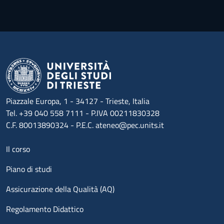
Piazzale Europa, 1 - 34127 - Trieste, Italia
Tel. +39 040 558 7111 - P.IVA 00211830328
C.F. 80013890324 - P.E.C. ateneo@pec.units.it
Menu footer 1
Il corso
Piano di studi
Assicurazione della Qualità (AQ)
Regolamento Didattico