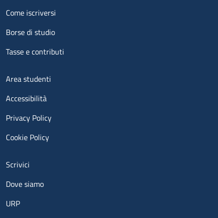
Menu footer 2
Come iscriversi
Borse di studio
Tasse e contributi
Menu footer 3
Area studenti
Accessibilità
Privacy Policy
Cookie Policy
Menu contatti
Scrivici
Dove siamo
URP