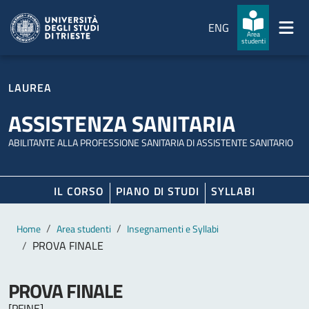
Salta al contenuto principale
Passa al footer
ENG
Area
studenti
LAUREA
ASSISTENZA SANITARIA
ABILITANTE ALLA PROFESSIONE SANITARIA DI ASSISTENTE SANITARIO
IL CORSO
PIANO DI STUDI
SYLLABI
Contenuto principale
Breadcrumb
Home
Area studenti
Insegnamenti e Syllabi
PROVA FINALE
PROVA FINALE
[PFINE]