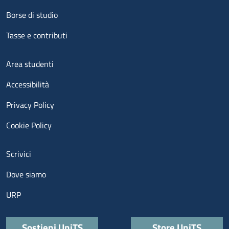
Borse di studio
Tasse e contributi
Menu footer 3
Area studenti
Accessibilità
Privacy Policy
Cookie Policy
Menu contatti
Scrivici
Dove siamo
URP
Quick links
Sostieni UniTS
Store UniTS