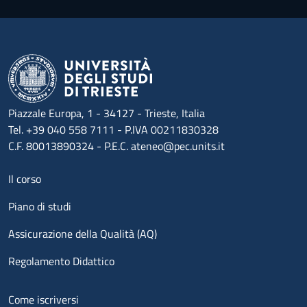
Piazzale Europa, 1 - 34127 - Trieste, Italia
Tel. +39 040 558 7111 - P.IVA 00211830328
C.F. 80013890324 - P.E.C. ateneo@pec.units.it
Menu footer 1
Il corso
Piano di studi
Assicurazione della Qualità (AQ)
Regolamento Didattico
Menu footer 2
Come iscriversi