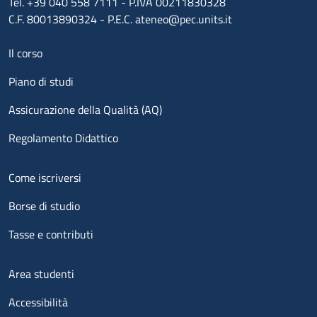
Tel. +39 040 558 7111 - P.IVA 00211830328
C.F. 80013890324 - P.E.C. ateneo@pec.units.it
Menu footer 1
Il corso
Piano di studi
Assicurazione della Qualità (AQ)
Regolamento Didattico
Menu footer 2
Come iscriversi
Borse di studio
Tasse e contributi
Menu footer 3
Area studenti
Accessibilità