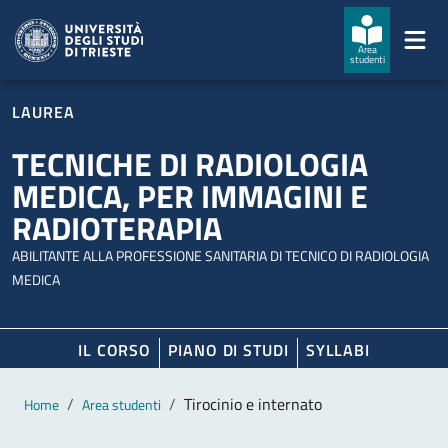
Salta al contenuto principale
Passa al footer
Area
studenti
LAUREA
TECNICHE DI RADIOLOGIA
MEDICA, PER IMMAGINI E
RADIOTERAPIA
ABILITANTE ALLA PROFESSIONE SANITARIA DI TECNICO DI RADIOLOGIA
MEDICA
IL CORSO
PIANO DI STUDI
SYLLABI
Contenuto principale
Breadcrumb
Tirocinio e internato
Home
Area studenti