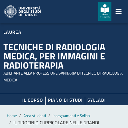
Salta al contenuto principale
Passa al footer
Area
studenti
LAUREA
TECNICHE DI RADIOLOGIA
MEDICA, PER IMMAGINI E
RADIOTERAPIA
ABILITANTE ALLA PROFESSIONE SANITARIA DI TECNICO DI RADIOLOGIA
MEDICA
IL CORSO
PIANO DI STUDI
SYLLABI
Contenuto principale
Breadcrumb
Home
Area studenti
Insegnamenti e Syllabi
IL TIROCINIO CURRICOLARE NELLE GRANDI