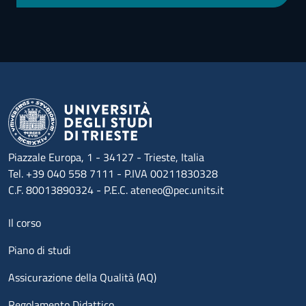
Piazzale Europa, 1 - 34127 - Trieste, Italia
Tel. +39 040 558 7111 - P.IVA 00211830328
C.F. 80013890324 - P.E.C. ateneo@pec.units.it
Menu footer 1
Il corso
Piano di studi
Assicurazione della Qualità (AQ)
Regolamento Didattico