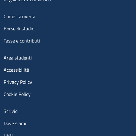
Menu footer 2
Come iscriversi
Borse di studio
Tasse e contributi
Menu footer 3
Area studenti
Accessibilità
Privacy Policy
Cookie Policy
Menu contatti
Scrivici
Dove siamo
URP