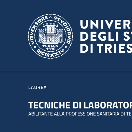
Salta al contenuto principale
Passa al footer
LAUREA
TECNICHE DI LABORATO
ABILITANTE ALLA PROFESSIONE SANITARIA DI T