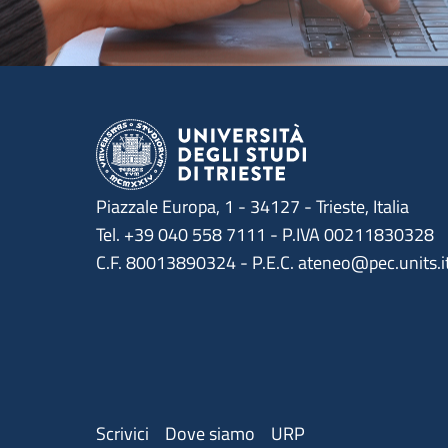
Piazzale Europa, 1 - 34127 - Trieste, Italia
Tel. +39 040 558 7111 - P.IVA 00211830328
C.F. 80013890324 - P.E.C. ateneo@pec.units.i
Menu contatti
Scrivici
Dove siamo
URP