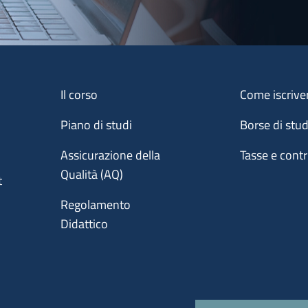
Menu footer 1
Menu footer 2
Il corso
Come iscrive
Piano di studi
Borse di stu
Assicurazione della
Tasse e contr
Qualità (AQ)
t
Regolamento
Didattico