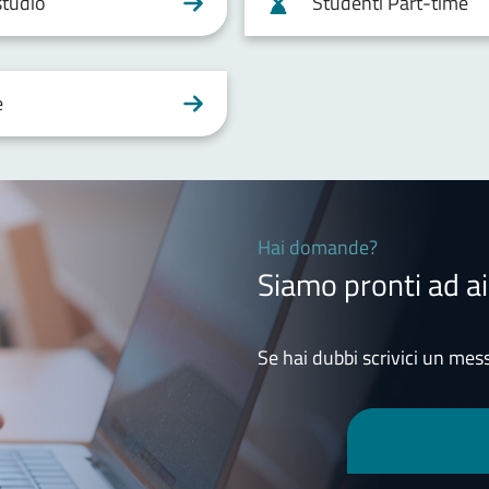
studio
Studenti Part-time
e
Hai domande?
Siamo pronti ad ai
Se hai dubbi scrivici un mess