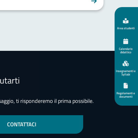
Area studenti
Calendario
didattico
Insegnamenti e
Syllabi
utarti
Regolamenti e
documenti
aggio, ti risponderemo il prima possibile.
CONTATTACI