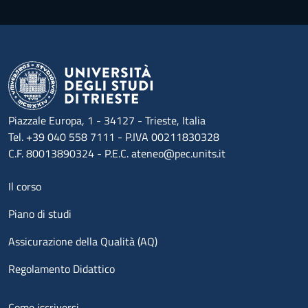
Piazzale Europa, 1 - 34127 - Trieste, Italia
Tel. +39 040 558 7111 - P.IVA 00211830328
C.F. 80013890324 - P.E.C. ateneo@pec.units.it
Menu footer 1
Il corso
Piano di studi
Assicurazione della Qualità (AQ)
Regolamento Didattico
Menu footer 2
Come iscriversi