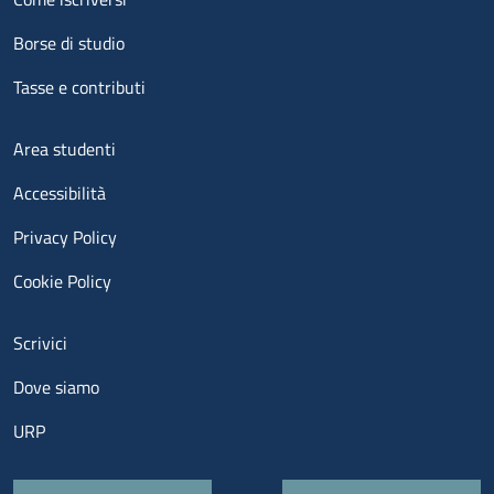
Borse di studio
Tasse e contributi
Menu footer 3
Area studenti
Accessibilità
Privacy Policy
Cookie Policy
Menu contatti
Scrivici
Dove siamo
URP
Quick links