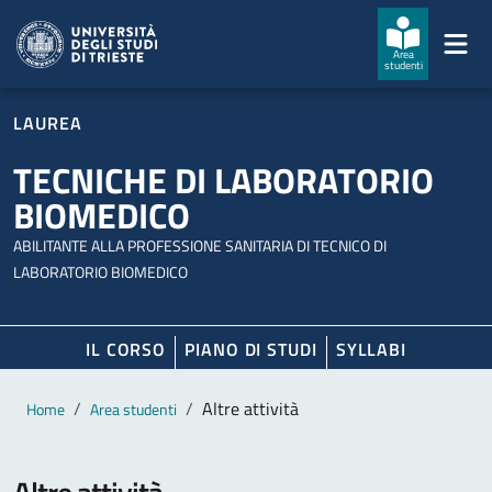
Salta al contenuto principale
Passa al footer
Area
studenti
LAUREA
TECNICHE DI LABORATORIO
BIOMEDICO
ABILITANTE ALLA PROFESSIONE SANITARIA DI TECNICO DI
LABORATORIO BIOMEDICO
IL CORSO
PIANO DI STUDI
SYLLABI
Contenuto principale
Breadcrumb
Altre attività
Home
Area studenti