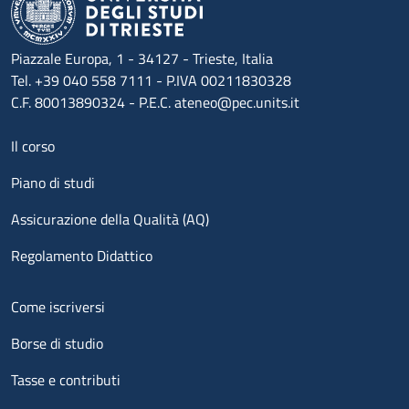
Piazzale Europa, 1 - 34127 - Trieste, Italia
Tel. +39 040 558 7111 - P.IVA 00211830328
C.F. 80013890324 - P.E.C. ateneo@pec.units.it
Menu footer 1
Il corso
Piano di studi
Assicurazione della Qualità (AQ)
Regolamento Didattico
Menu footer 2
Come iscriversi
Borse di studio
Tasse e contributi