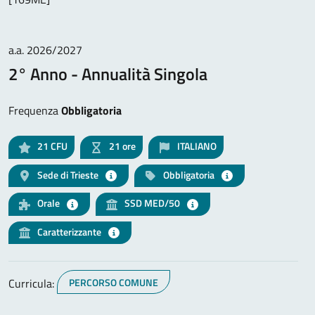
a.a. 2026/2027
2° Anno - Annualità Singola
Frequenza
Obbligatoria
21
CFU
21 ore
ITALIANO
Sede di Trieste
Obbligatoria
Orale
SSD MED/50
Caratterizzante
Curricula:
PERCORSO COMUNE