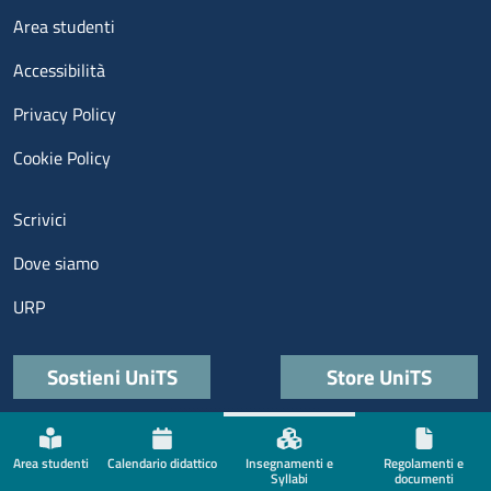
Menu footer 3
Area studenti
Accessibilità
Privacy Policy
Cookie Policy
Menu contatti
Scrivici
Dove siamo
URP
Quick links
Sostieni UniTS
Store UniTS
Menù social
Area studenti
Calendario didattico
Insegnamenti e
Regolamenti e
Syllabi
documenti