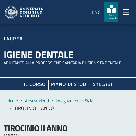
Salta al contenuto principale
Passa al footer
ENG
Area
studenti
LAUREA
IGIENE DENTALE
ABILITANTE ALLA PROFESSIONE SANITARIA DI IGIENISTA DENTALE
IL CORSO
PIANO DI STUDI
SYLLABI
Contenuto principale
Breadcrumb
Home
Area studenti
Insegnamenti e Syllabi
TIROCINIO II ANNO
TIROCINIO II ANNO
[169ME]