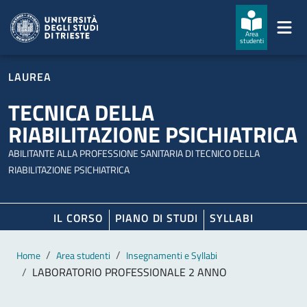
Salta al contenuto principale
Passa al footer
Area
studenti
LAUREA
TECNICA DELLA
RIABILITAZIONE PSICHIATRICA
ABILITANTE ALLA PROFESSIONE SANITARIA DI TECNICO DELLA
RIABILITAZIONE PSICHIATRICA
IL CORSO
PIANO DI STUDI
SYLLABI
Contenuto principale
Breadcrumb
Home
Area studenti
Insegnamenti e Syllabi
LABORATORIO PROFESSIONALE 2 ANNO