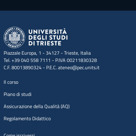
Piazzale Europa, 1 - 34127 - Trieste, Italia
Tel. +39 040 558 7111 - P.IVA 00211830328
C.F. 80013890324 - P.E.C. ateneo@pec.units.it
Menu footer 1
Il corso
Piano di studi
Assicurazione della Qualità (AQ)
Regolamento Didattico
Menu footer 2
Come iscriversi