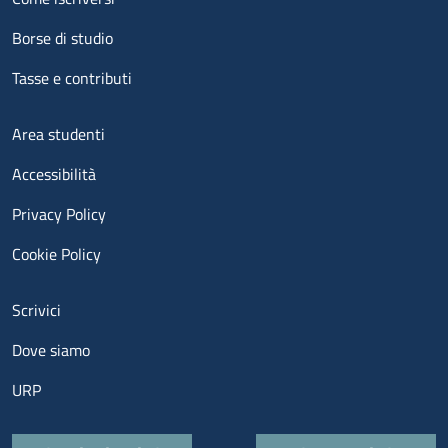
Borse di studio
Tasse e contributi
Menu footer 3
Area studenti
Accessibilità
Privacy Policy
Cookie Policy
Menu contatti
Scrivici
Dove siamo
URP
Quick links