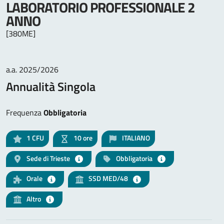
LABORATORIO PROFESSIONALE 2
ANNO
[380ME]
a.a. 2025/2026
Annualità Singola
Frequenza
Obbligatoria
1
CFU
10 ore
ITALIANO
Sede di Trieste
Obbligatoria
Orale
SSD MED/48
Altro