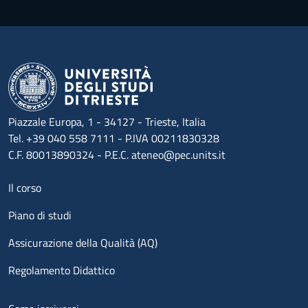
Piazzale Europa, 1 - 34127 - Trieste, Italia
Tel. +39 040 558 7111 - P.IVA 00211830328
C.F. 80013890324 - P.E.C. ateneo@pec.units.it
Menu footer 1
Il corso
Piano di studi
Assicurazione della Qualità (AQ)
Regolamento Didattico
Menu footer 2