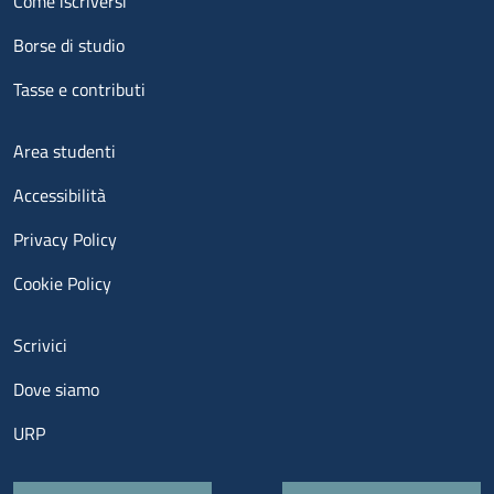
Come iscriversi
Borse di studio
Tasse e contributi
Menu footer 3
Area studenti
Accessibilità
Privacy Policy
Cookie Policy
Menu contatti
Scrivici
Dove siamo
URP
Quick links