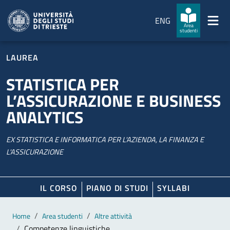
Salta al contenuto principale
Passa al footer
ENG
Area
studenti
LAUREA
STATISTICA PER
L’ASSICURAZIONE E BUSINESS
ANALYTICS
EX STATISTICA E INFORMATICA PER L'AZIENDA, LA FINANZA E
L'ASSICURAZIONE
IL CORSO
PIANO DI STUDI
SYLLABI
Contenuto principale
Breadcrumb
Home
Area studenti
Altre attività
Competenze linguistiche