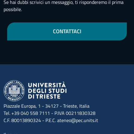
Se hai dubbi scrivici un messaggio, ti risponderemo il prima
possibile.
CONTATTACI
Piazzale Europa, 1 - 34127 - Trieste, Italia
Tel. +39 040 558 7111 - P.IVA 00211830328
C.F. 80013890324 - P.E.C. ateneo@pec.units.it
Menu footer 1