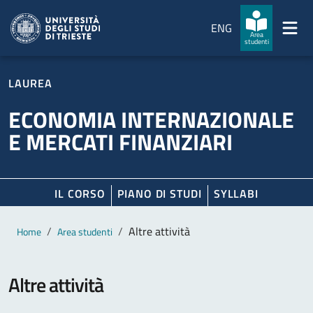
Salta al contenuto principale
Passa al footer
ENG
Area
studenti
LAUREA
ECONOMIA INTERNAZIONALE
E MERCATI FINANZIARI
IL CORSO
PIANO DI STUDI
SYLLABI
Contenuto principale
Breadcrumb
Altre attività
Home
Area studenti
Altre attività