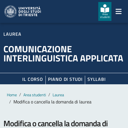
Salta al contenuto principale
Passa al footer
Area
studenti
LAUREA
COMUNICAZIONE
INTERLINGUISTICA APPLICATA
IL CORSO
PIANO DI STUDI
SYLLABI
Contenuto principale
Breadcrumb
Home
Area studenti
Laurea
Modifica o cancella la domanda di laurea
Modifica o cancella la domanda di