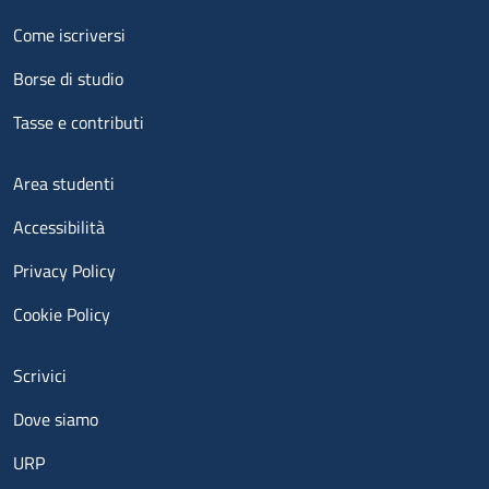
Menu footer 2
Come iscriversi
Borse di studio
Tasse e contributi
Menu footer 3
Area studenti
Accessibilità
Privacy Policy
Cookie Policy
Menu contatti
Scrivici
Dove siamo
URP