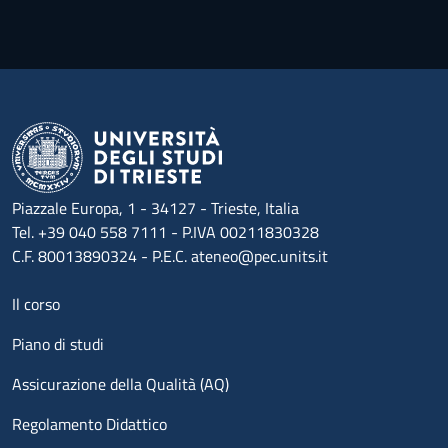
Piazzale Europa, 1 - 34127 - Trieste, Italia
Tel. +39 040 558 7111 - P.IVA 00211830328
C.F. 80013890324 - P.E.C. ateneo@pec.units.it
Menu footer 1
Il corso
Piano di studi
Assicurazione della Qualità (AQ)
Regolamento Didattico